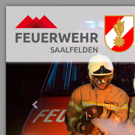
Previous
Aktuelles
Vorwort
Löschzüge
Mannschaft
Jugend
Fahrzeuge
Ausrüstung
Ausbildung
Gebäude
Schulungsraum