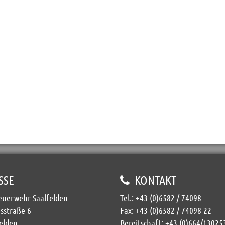
SSE
KONTAKT
Feuerwehr Saalfelden
Tel.:
+43 (0)6582 / 74098
sstraße 6
Fax: +43 (0)6582 / 74098-22
elden
Bereitschaft:
+43 (0)664/13025