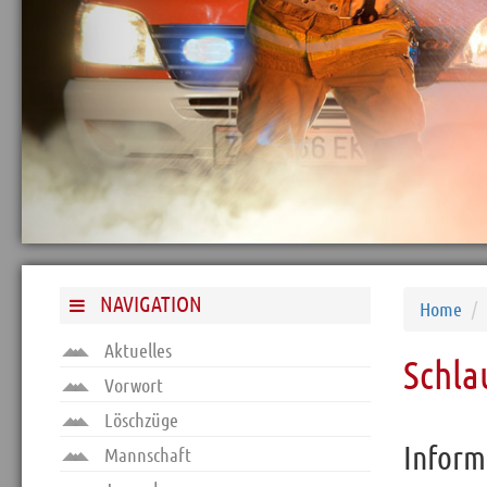
Aufenthaltsraum
Museum
Funk-Zentrale
Katastrophenlager
Schlauchturm
ATS-Werkstatt
ATS-Übungsstrecke
Fitnessraum
Jugendraum
NAVIGATION
Planspiele
Home
Kaffee-Ecke
Aktuelles
Schla
Vorwort
Archiv
Löschzüge
Funktionäre
Inform
Mannschaft
Info und Tipps