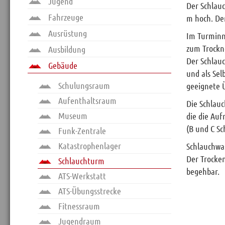
Jugend
Der Schlauc
Veranstaltungen
Fahrzeuge
m hoch. Der
Mitgliederbereich
Ausrüstung
Im Turminn
zum Trockn
Ausbildung
Home
Der Schlau
Gebäude
Kontakt
und als Sel
Sitemap
Schulungsraum
geeignete 
Impressum
Aufenthaltsraum
Die Schlau
Museum
die die Au
RSS News
(B und C Sc
Funk-Zentrale
Links
Katastrophenlager
Schlauchwas
Datenschutz
Der Trocken
Schlauchturm
begehbar.
ATS-Werkstatt
ATS-Übungsstrecke
Fitnessraum
Jugendraum