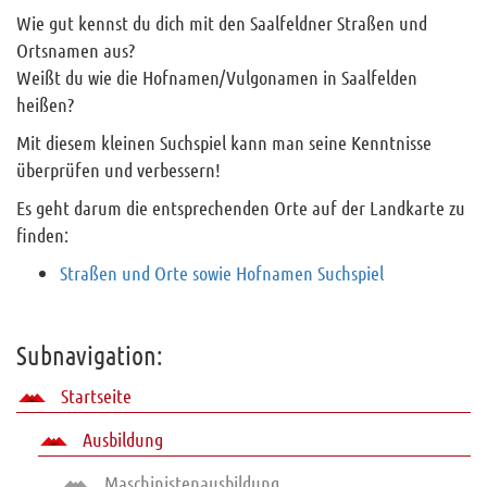
Lernsuchspiel
Wie gut kennst du dich mit den Saalfeldner Straßen und
Ortsnamen aus?
Gebäude
Weißt du wie die Hofnamen/Vulgonamen in Saalfelden
Archiv
heißen?
Funktionäre
Mit diesem kleinen Suchspiel kann man seine Kenntnisse
Info und Tipps
überprüfen und verbessern!
Veranstaltungen
Es geht darum die entsprechenden Orte auf der Landkarte zu
finden:
Mitgliederbereich
Straßen und Orte sowie Hofnamen Suchspiel
Home
Kontakt
Subnavigation:
Sitemap
Startseite
Impressum
RSS News
Ausbildung
Links
Maschinistenausbildung