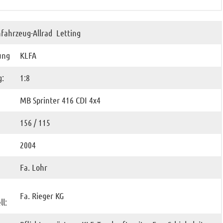
hfahrzeug-Allrad Letting
ung
KLFA
g:
1:8
MB Sprinter 416 CDI 4x4
156 / 115
2004
Fa. Lohr
Fa. Rieger KG
ll: