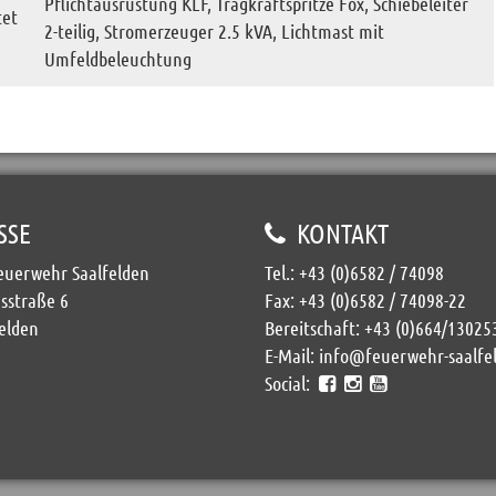
Pflichtausrüstung KLF, Tragkraftspritze Fox, Schiebeleiter
tet
2-teilig, Stromerzeuger 2.5 kVA, Lichtmast mit
Umfeldbeleuchtung
SSE
KONTAKT
Feuerwehr Saalfelden
Tel.:
+43 (0)6582 / 74098
sstraße 6
Fax: +43 (0)6582 / 74098-22
elden
Bereitschaft:
+43 (0)664/13025
E-Mail:
info@feuerwehr-saalfe
Social: