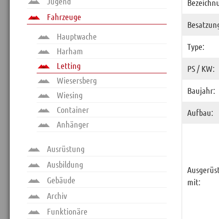
Jugend
Bezeichn
Sitemap
Fahrzeuge
Impressum
Besatzun
Hauptwache
RSS News
Type:
Harham
Links
Letting
PS / KW:
Datenschutz
Wiesersberg
Baujahr:
Wiesing
Container
Aufbau:
Anhänger
Ausrüstung
Ausbildung
Ausgerüs
Gebäude
mit:
Archiv
Funktionäre