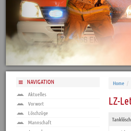
Container
Anhänger
Ausrüstung
Ausbildung
Gebäude
Archiv
Funktionäre
Info und Tipps
NAVIGATION
Home
Veranstaltungen
Aktuelles
LZ-Le
Mitgliederbereich
Vorwort
Löschzüge
Home
Tanklösch
Mannschaft
Kontakt