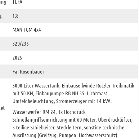
ung
TLFA
g:
1:8
MAN TGM 4x4
320/235
2025
Fa. Rosenbauer
3000 Liter Wassertank, Einbauseilwinde Rotzler Treibmatik
mit 50 KN, Einbaupumpe RB NH 35, Lichtmast,
Umfeldbeleuchtung, Stromerzeuger mit 14 kVA,
tet
Wasserwerfer RM 24, 1x Hochdruck
Schnellangriffseinrichtung mit 60 Meter, Überdrucklüfter,
3 teilige Schiebleiter, Steckleitern, sonstige technische
Ausrüstung (Greifzug, Pumpen, Hochwasserschutz)