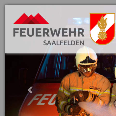
Previous
Aktuelles
Vorwort
Löschzüge
Mannschaft
Jugend
Fahrzeuge
Hauptwache
Harham
Letting
Wiesersberg
Wiesing