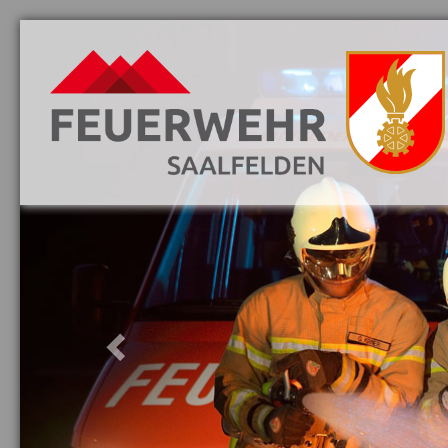
Previous
Aktuelles
Vorwort
Löschzüge
Mannschaft
Jugend
Fahrzeuge
Ausrüstung
Smoke Stopper
KAT-Anhänger
Wärmebildkamera
Schutzbekleidung