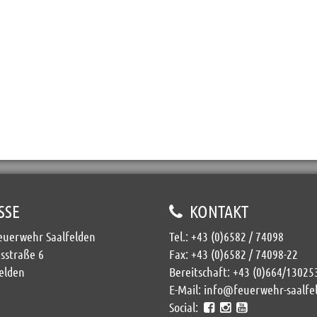
SSE
KONTAKT
Feuerwehr Saalfelden
Tel.:
+43 (0)6582 / 74098
sstraße 6
Fax: +43 (0)6582 / 74098-22
elden
Bereitschaft:
+43 (0)664/13025
E-Mail:
info@feuerwehr-saalfe
Social: