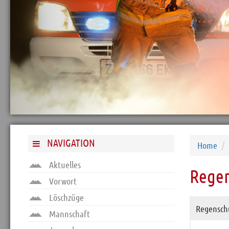
Hebekissen
Löschgerät
Sprungkissen
Alarmierungsarten
Nebellöschsystem NLS
Regenschutzbekleidung
Ausbildung
Gebäude
NAVIGATION
Home
Archiv
Aktuelles
Regen
Funktionäre
Vorwort
Info und Tipps
Löschzüge
Veranstaltungen
Regensch
Mannschaft
Mitgliederbereich