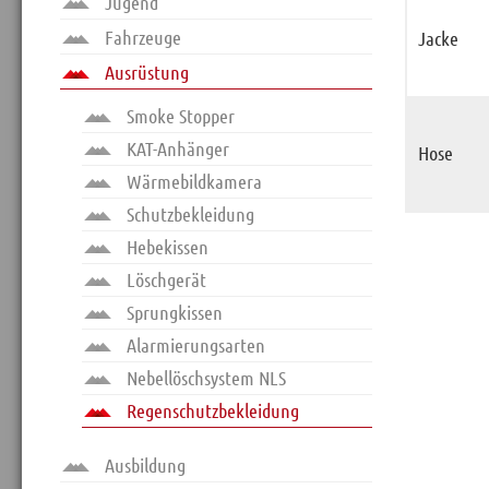
Jugend
Fahrzeuge
Jacke
Home
Ausrüstung
Kontakt
Sitemap
Smoke Stopper
KAT-Anhänger
Impressum
Hose
Wärmebildkamera
RSS News
Schutzbekleidung
Links
Hebekissen
Datenschutz
Löschgerät
Sprungkissen
Alarmierungsarten
Nebellöschsystem NLS
Regenschutzbekleidung
Ausbildung