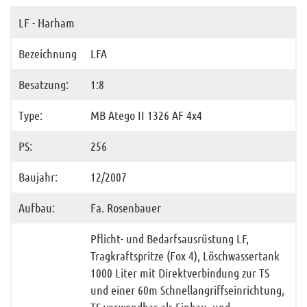
Container
LF - Harham
Anhänger
Bezeichnung
LFA
Ausrüstung
Besatzung:
1:8
Ausbildung
Type:
MB Atego II 1326 AF 4x4
Gebäude
Archiv
PS:
256
Funktionäre
Baujahr:
12/2007
Info und Tipps
Aufbau:
Fa. Rosenbauer
Veranstaltungen
Mitgliederbereich
Pflicht- und Bedarfsausrüstung LF,
Tragkraftspritze (Fox 4), Löschwassertank
Home
1000 Liter mit Direktverbindung zur TS
und einer 60m Schnellangriffseinrichtung,
Kontakt
TS verwendbar als Einbau- und