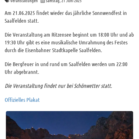
Veranstaltungen
Samstag, 21 Juni 2025
Archiv
Am 21.06.2025 findet wieder das jährliche Sonnwendfest in
Funktionäre
Saalfelden statt.
Info und Tipps
Die Veranstaltung am Ritzensee beginnt um 18:00 Uhr und ab
Veranstaltungen
19:30 Uhr gibt es eine musikalische Umrahmung des Festes
Mitgliederbereich
durch die Eisenbahner Stadtkapelle Saalfelden.
Die Bergfeuer in und rund um Saalfelden werden um 22:00
Home
Uhr abgebrannt.
Kontakt
Sitemap
Die Veranstaltung findet nur bei Schönwetter statt.
Impressum
Offizielles Plakat
RSS News
Links
Datenschutz