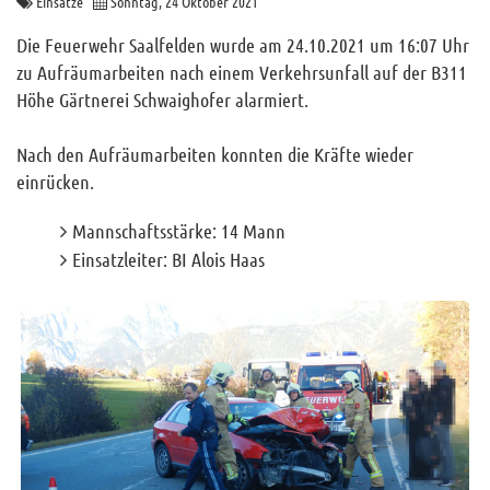
Einsätze
Sonntag, 24 Oktober 2021
Archiv
Die Feuerwehr Saalfelden wurde am 24.10.2021 um 16:07 Uhr
Funktionäre
zu Aufräumarbeiten nach einem Verkehrsunfall auf der B311
Höhe Gärtnerei Schwaighofer alarmiert.
Info und Tipps
Veranstaltungen
Nach den Aufräumarbeiten konnten die Kräfte wieder
Mitgliederbereich
einrücken.
Home
Mannschaftsstärke: 14 Mann
Einsatzleiter: BI Alois Haas
Kontakt
Sitemap
Impressum
RSS News
Links
Datenschutz