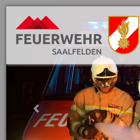
Previous
Aktuelles
Danke
Vorwort
Löschzüge
Mannschaft
Jugend
Fahrzeuge
Ausrüstung
Ausbildung
Gebäude