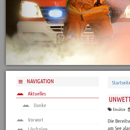
Archiv
Funktionäre
Info und Tipps
Veranstaltungen
Mitgliederbereich
Home
Kontakt
Sitemap
NAVIGATION
Startseit
Impressum
Aktuelles
UNWETT
RSS News
Danke
Links
Einsätze
Datenschutz
Vorwort
Die Bereits
am See alar
Löschzüge