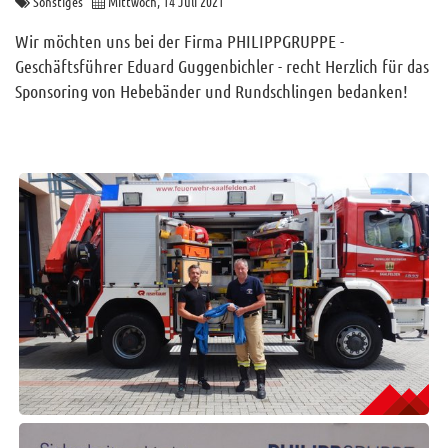
Sonstiges
Mittwoch, 14 Juli 2021
Archiv
Wir möchten uns bei der Firma PHILIPPGRUPPE -
Funktionäre
Geschäftsführer Eduard Guggenbichler - recht Herzlich für das
Sponsoring von Hebebänder und Rundschlingen bedanken!
Info und Tipps
Veranstaltungen
Mitgliederbereich
Home
Kontakt
Sitemap
Impressum
RSS News
Links
Datenschutz