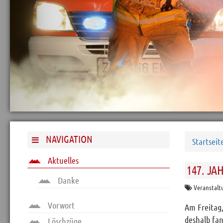
Archiv
Funktionäre
Info und Tipps
Veranstaltungen
Mitgliederbereich
Home
Kontakt
Sitemap
NAVIGATION
Startseit
Impressum
Aktuelles
147. J
RSS News
Danke
Links
Veranstal
Datenschutz
Vorwort
Am Freitag
deshalb fa
Löschzüge