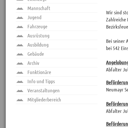
Mannschaft
Wir sind st
Jugend
Zahlreiche
Fahrzeuge
Bezirksfeu
Ausrüstung
Bei seiner 
Ausbildung
bei 542 Ein
Gebäude
Angelobung
Archiv
Abfalter Ju
Funktionäre
Info und Tipps
Beförderu
Neumayr Se
Veranstaltungen
Mitgliederbereich
Beförderu
Abfalter Ju
Beförderu