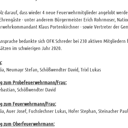
olz darauf, dass wieder 4 neue Feuerwehrmitglieder angelobt werd
 Ehrengäste - unter anderem Bürgermeister Erich Rohrmoser, Nat
erwehrkommandant Klaus Portenkirchner - sowie Vertreter der Gem
Ansprache bedankte sich OFK Schreder bei 230 aktiven Mitgliedern
sätzen im schwierigen Jahr 2020.
:
lia, Neumayr Stefan, Schößwendter David, Trixl Lukas
ng zum
Probefeuerwehrmann/Frau:
bastian, Schößwendter David
ng zum Feuerwehrmann/Frau:
lia, Auer Josef, Fuchslechner Lukas, Hofer Stephan, Steinacher Paul
ng zum Oberfeuerwehrmann: