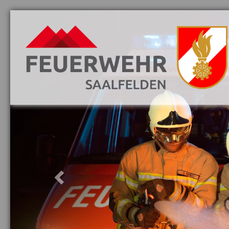
Previous
Aktuelles
Danke
Vorwort
Löschzüge
Mannschaft
Jugend
Fahrzeuge
Ausrüstung
Ausbildung
Gebäude