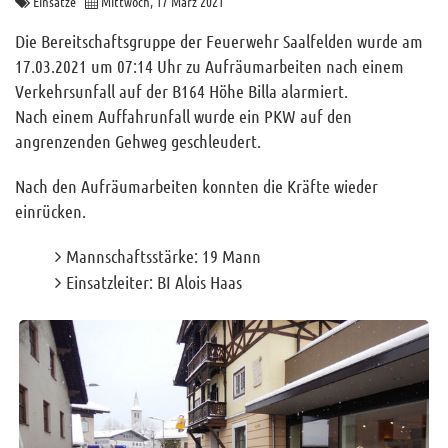
Einsätze
Mittwoch, 17 März 2021
Archiv
Die Bereitschaftsgruppe der Feuerwehr Saalfelden wurde am
Funktionäre
17.03.2021 um 07:14 Uhr zu Aufräumarbeiten nach einem
Verkehrsunfall auf der B164 Höhe Billa alarmiert.
Info und Tipps
Nach einem Auffahrunfall wurde ein PKW auf den
Veranstaltungen
angrenzenden Gehweg geschleudert.
Mitgliederbereich
Nach den Aufräumarbeiten konnten die Kräfte wieder
Home
einrücken.
Kontakt
Mannschaftsstärke: 19 Mann
Sitemap
Einsatzleiter: BI Alois Haas
Impressum
RSS News
Links
Datenschutz