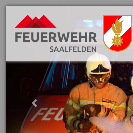
Previous
Aktuelles
Danke
Vorwort
Löschzüge
Mannschaft
Jugend
Fahrzeuge
Ausrüstung
Ausbildung
Gebäude