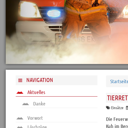
Archiv
Funktionäre
Info und Tipps
Veranstaltungen
Mitgliederbereich
Home
Kontakt
Sitemap
NAVIGATION
Startseit
Impressum
Aktuelles
TIERRE
RSS News
Danke
Links
Einsätze
Datenschutz
Vorwort
Die Feuerw
Kuh im Ber
Löschzüge