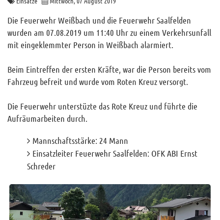
Einsätze
Mittwoch, 07 August 2019
Archiv
Die Feuerwehr Weißbach und die Feuerwehr Saalfelden
Funktionäre
wurden am 07.08.2019 um 11:40 Uhr zu einem Verkehrsunfall
mit eingeklemmter Person in Weißbach alarmiert.
Info und Tipps
Veranstaltungen
Beim Eintreffen der ersten Kräfte, war die Person bereits vom
Mitgliederbereich
Fahrzeug befreit und wurde vom Roten Kreuz versorgt.
Home
Die Feuerwehr unterstüzte das Rote Kreuz und führte die
Aufräumarbeiten durch.
Kontakt
Sitemap
Mannschaftsstärke: 24 Mann
Impressum
Einsatzleiter Feuerwehr Saalfelden: OFK ABI Ernst
Schreder
RSS News
Links
Datenschutz