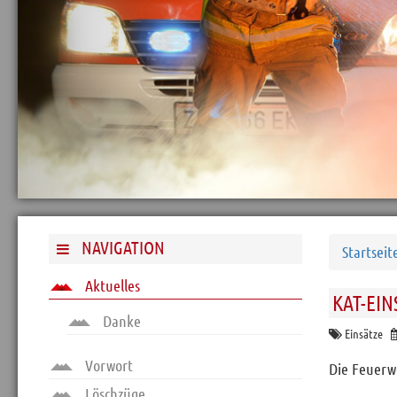
Archiv
Funktionäre
Info und Tipps
Veranstaltungen
Mitgliederbereich
Home
Kontakt
Sitemap
NAVIGATION
Startseit
Impressum
Aktuelles
KAT-EI
RSS News
Danke
Links
Einsätze
Datenschutz
Vorwort
Die Feuerwe
Löschzüge