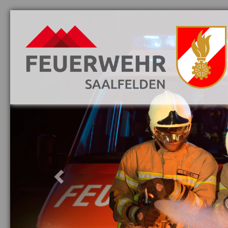
Previous
Aktuelles
Danke
Vorwort
Löschzüge
Mannschaft
Jugend
Fahrzeuge
Ausrüstung
Ausbildung
Gebäude